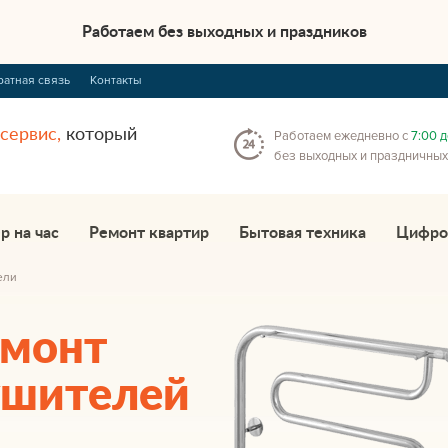
Работаем без выходных и праздников
ратная связь
Контакты
сервис,
который
Работаем ежедневно c
7:00 д
без выходных и праздничных
р на час
Ремонт квартир
Бытовая техника
Цифро
ели
емонт
ушителей