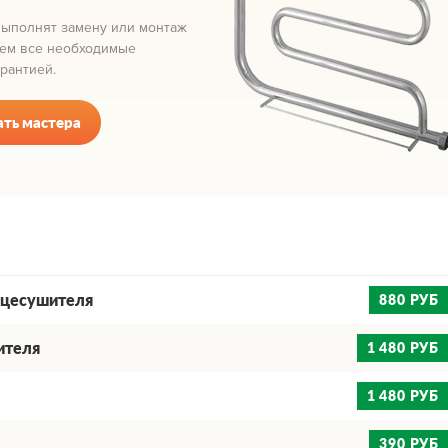
выполнят замену или монтаж
зем все необходимые
рантией.
ать мастера
нцесушителя
880
РУБ
ителя
1 480
РУБ
1 480
РУБ
390
РУБ