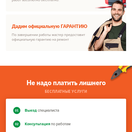
работ абсолютно бесплатно.
Дадим официальную ГАРАНТИЮ
По завершении работы мастер предоставит
официальную гарантию на ремонт
Не надо платить лишнего
БЕСПЛАТНЫЕ УСЛУГИ
Выезд
специалиста
01
Консультация
по работам
02